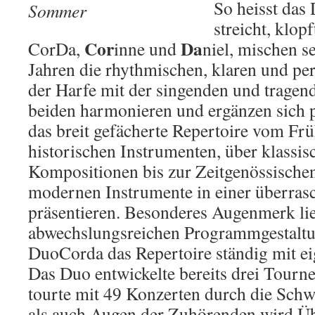
So heisst das
streicht, klopf
Cor
Da
CorDa,
inne und
niel, mischen s
Jahren die rhythmischen, klaren und pe
der Harfe mit der singenden und tragen
beiden harmonieren und ergänzen sich p
das breit gefächerte Repertoire vom Fr
historischen Instrumenten, über klassi
Kompositionen bis zur Zeitgenössischen
modernen Instrumente in einer überras
präsentieren. Besonderes Augenmerk lie
abwechslungsreichen Programmgestaltun
DuoCorda das Repertoire ständig mit e
Das Duo entwickelte bereits drei Tour
tourte mit 49 Konzerten durch die Sch
als auch Augen der Zuhörenden wird Ü