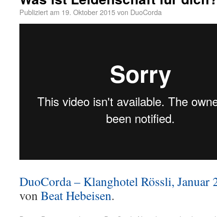
Publiziert am
19. Oktober 2015
von
DuoCorda
DuoCorda – Klanghotel Rössli, Januar 
von
Beat Hebeisen
.